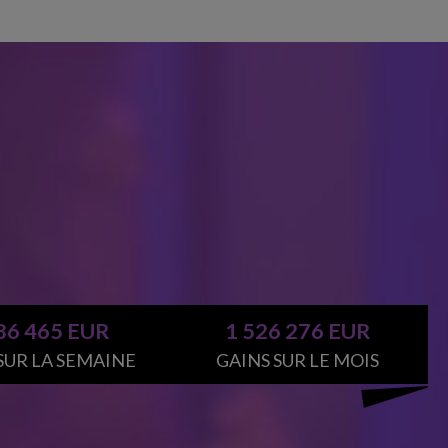
86 465 EUR
1 526 276 EUR
SUR LA SEMAINE
GAINS SUR LE MOIS