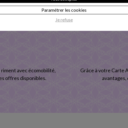
Paramétrer les cookies
Je refuse
 riment avec écomobilité,
Grâce à votre Carte 
s offres disponibles.
avantages, d