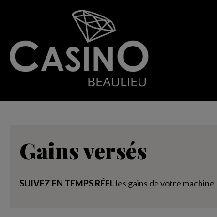
Gains versés
SUIVEZ EN TEMPS RÉEL
les gains de votre machine 