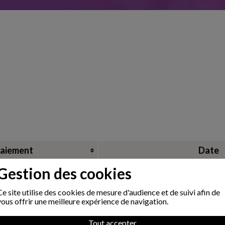
paiement
Date
TO
Gestion des cookies
20/03/2025 1
TO
20/03/2025 1
Ce site utilise des cookies de mesure d'audience et de suivi afin de
vous offrir une meilleure expérience de navigation.
Tout accepter