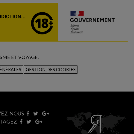
ISME ET VOYAGE.
GÉNÉRALES
GESTION DES COOKIES
VEZ-NOUS
TAGEZ