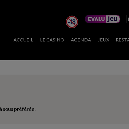
ACCUEIL
LE CASINO
AGENDA
JEUX
REST
à sous préférée.