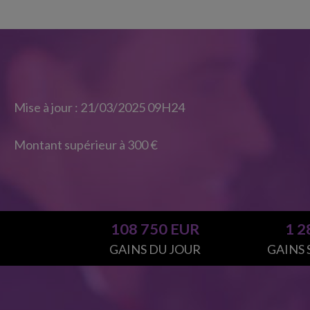
Mise à jour :
21/03/2025 09H24
Montant supérieur à 300 €
108 750 EUR
1 2
GAINS DU JOUR
GAINS 