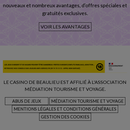
nouveaux et nombreux avantages, d'offres spéciales et
gratuités exclusives.
VOIR LES AVANTAGES
LE CASINO DE BEAULIEU EST AFFILIÉ À L'ASSOCIATION
MÉDIATION TOURISME ET VOYAGE.
ABUS DE JEUX
MÉDIATION TOURISME ET VOYAGE
MENTIONS LÉGALES ET CONDITIONS GÉNÉRALES
GESTION DES COOKIES