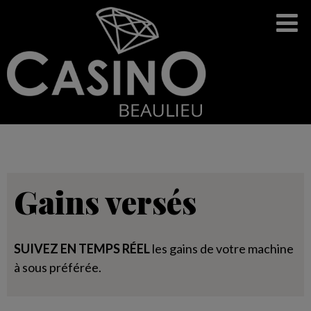
Gains versés
SUIVEZ EN TEMPS RÉEL
les gains de votre machine
à sous préférée.