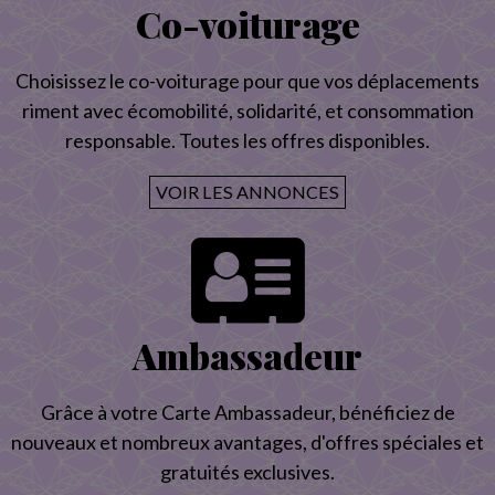
Co-voiturage
Choisissez le co-voiturage pour que vos déplacements
riment avec écomobilité, solidarité, et consommation
responsable. Toutes les offres disponibles.
VOIR LES ANNONCES
Ambassadeur
Grâce à votre Carte Ambassadeur, bénéficiez de
nouveaux et nombreux avantages, d'offres spéciales et
gratuités exclusives.