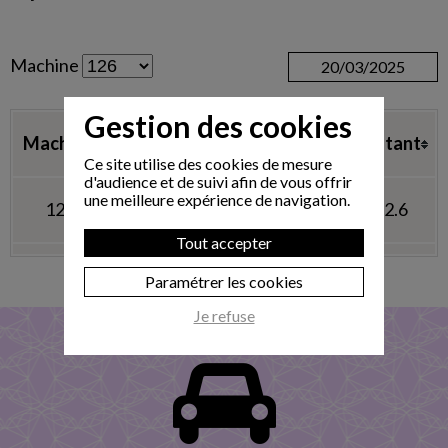
Machine
20/03/2025
Gestion des cookies
Type de
Machine
Date
Montant
paiement
Ce site utilise des cookies de mesure
d'audience et de suivi afin de vous offrir
20/03/2025
une meilleure expérience de navigation.
126
TITO
552.6
14:47:51
Tout accepter
Paramétrer les cookies
Je refuse