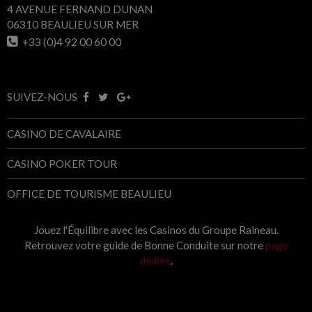
4 AVENUE FERNAND DUNAN
06310 BEAULIEU SUR MER
+33 (0)4 92 00 60 00
SUIVEZ-NOUS
CASINO DE CAVALAIRE
CASINO POKER TOUR
OFFICE DE TOURISME BEAULIEU
Jouez l'Équilibre avec les Casinos du Groupe Raineau.
Retrouvez votre guide de Bonne Conduite sur notre
page
dédiée
.