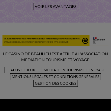
VOIR LES AVANTAGES
LE CASINO DE BEAULIEU EST AFFILIÉ À L'ASSOCIATION
MÉDIATION TOURISME ET VOYAGE.
ABUS DE JEUX
MÉDIATION TOURISME ET VOYAGE
MENTIONS LÉGALES ET CONDITIONS GÉNÉRALES
GESTION DES COOKIES