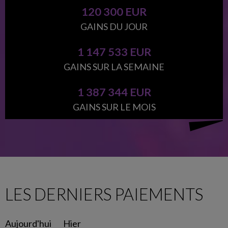
120 300 EUR
GAINS DU JOUR
1 147 533 EUR
GAINS SUR LA SEMAINE
1 387 344 EUR
GAINS SUR LE MOIS
LES DERNIERS PAIEMENTS
Aujourd'hui
Hier