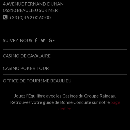
4 AVENUE FERNAND DUNAN
06310 BEAULIEU SUR MER
+33 (0)4 92 00 60 00
SUIVEZ-NOUS
CASINO DE CAVALAIRE
CASINO POKER TOUR
OFFICE DE TOURISME BEAULIEU
Jouez l'Équilibre avec les Casinos du Groupe Raineau.
Retrouvez votre guide de Bonne Conduite sur notre
page
dédiée
.