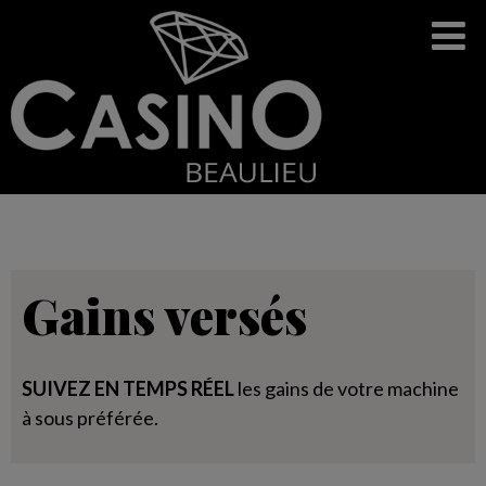
Gains versés
SUIVEZ EN TEMPS RÉEL
les gains de votre machine
à sous préférée.