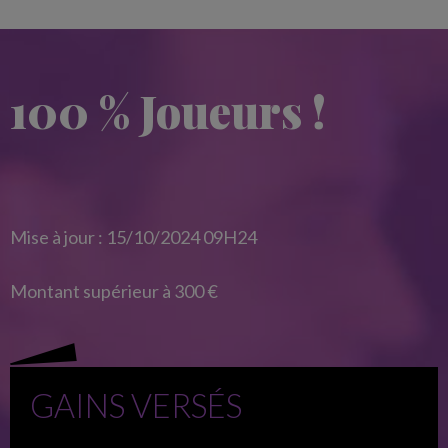
100 % Joueurs !
Mise à jour :
15/10/2024 09H24
Montant supérieur à 300 €
GAINS VERSÉS