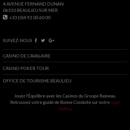
4 AVENUE FERNAND DUNAN
06310 BEAULIEU SUR MER
+33 (0)4 92 00 60 00
SUIVEZ-NOUS
CASINO DE CAVALAIRE
CASINO POKER TOUR
OFFICE DE TOURISME BEAULIEU
Jouez l'Équilibre avec les Casinos du Groupe Raineau.
Retrouvez votre guide de Bonne Conduite sur notre
page
dédiée
.