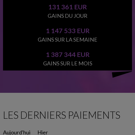
131 361 EUR
GAINS DU JOUR
1 147 533 EUR
GAINS SUR LA SEMAINE
1 387 344 EUR
GAINS SUR LE MOIS
LES DERNIERS PAIEMENTS
Aujourd'hui
Hier