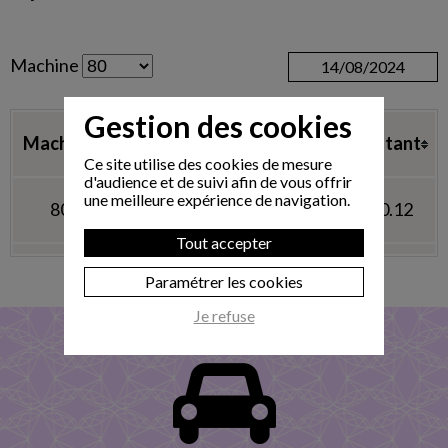
Machine
14/08/2024
Gestion des cookies
Type de
Machine
Date
Montant
paiement
Ce site utilise des cookies de mesure
d'audience et de suivi afin de vous offrir
14/08/2024
une meilleure expérience de navigation.
80
TITO
900.12
13:55:07
Tout accepter
Paramétrer les cookies
Je refuse