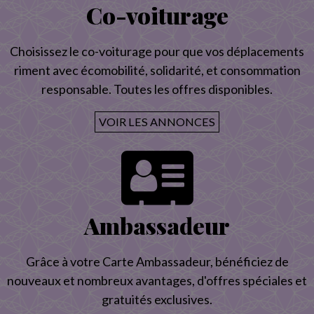
Co-voiturage
Choisissez le co-voiturage pour que vos déplacements
riment avec écomobilité, solidarité, et consommation
responsable. Toutes les offres disponibles.
VOIR LES ANNONCES
Ambassadeur
Grâce à votre Carte Ambassadeur, bénéficiez de
nouveaux et nombreux avantages, d'offres spéciales et
gratuités exclusives.