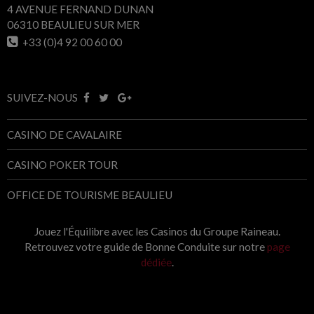
4 AVENUE FERNAND DUNAN
06310 BEAULIEU SUR MER
+33 (0)4 92 00 60 00
SUIVEZ-NOUS
CASINO DE CAVALAIRE
CASINO POKER TOUR
OFFICE DE TOURISME BEAULIEU
Jouez l'Équilibre avec les Casinos du Groupe Raineau.
Retrouvez votre guide de Bonne Conduite sur notre
page
dédiée
.