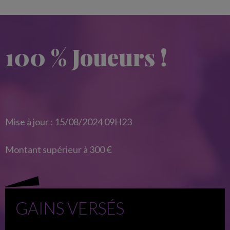
100 % Joueurs !
Mise à jour :
15/08/2024 09H23
Montant supérieur à 300 €
GAINS VERSÉS