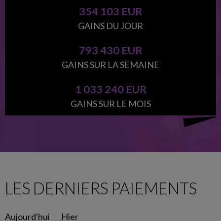
354 103 EUR
GAINS DU JOUR
793 430 EUR
GAINS SUR LA SEMAINE
1 033 240 EUR
GAINS SUR LE MOIS
LES DERNIERS PAIEMENTS
Aujourd'hui
Hier