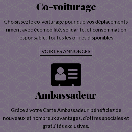
Co-voiturage
Choisissez le co-voiturage pour que vos déplacements
riment avec écomobilité, solidarité, et consommation
responsable. Toutes les offres disponibles.
VOIR LES ANNONCES
Ambassadeur
Grâce à votre Carte Ambassadeur, bénéficiez de
nouveaux et nombreux avantages, d'offres spéciales et
gratuités exclusives.