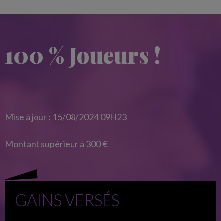
100 % Joueurs !
Mise à jour :
15/08/2024 09H23
Montant supérieur à 300 €
GAINS VERSÉS