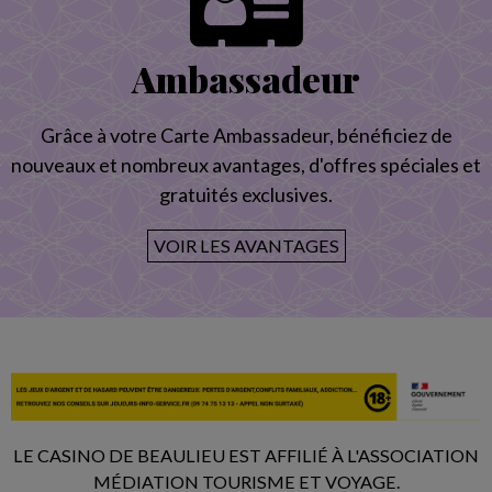
Ambassadeur
Grâce à votre Carte Ambassadeur, bénéficiez de
nouveaux et nombreux avantages, d'offres spéciales et
gratuités exclusives.
VOIR LES AVANTAGES
LE CASINO DE BEAULIEU EST AFFILIÉ À L'ASSOCIATION
MÉDIATION TOURISME ET VOYAGE.