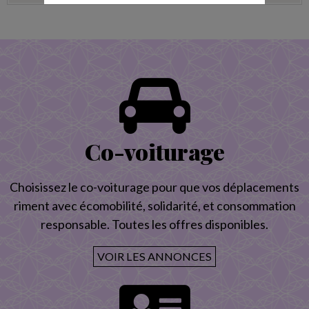
Co-voiturage
Choisissez le co-voiturage pour que vos déplacements
riment avec écomobilité, solidarité, et consommation
responsable. Toutes les offres disponibles.
VOIR LES ANNONCES