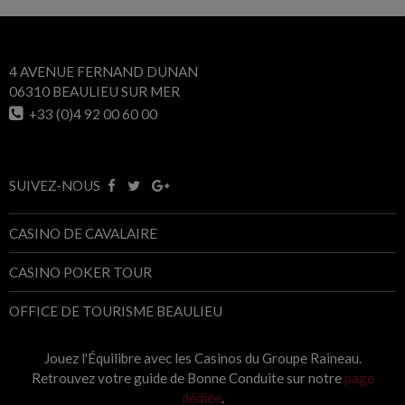
4 AVENUE FERNAND DUNAN
06310 BEAULIEU SUR MER
+33 (0)4 92 00 60 00
SUIVEZ-NOUS
CASINO DE CAVALAIRE
CASINO POKER TOUR
OFFICE DE TOURISME BEAULIEU
Jouez l'Équilibre avec les Casinos du Groupe Raineau.
Retrouvez votre guide de Bonne Conduite sur notre
page
dédiée
.