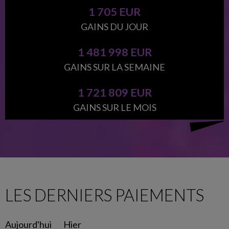
1 705 EUR
GAINS DU JOUR
1 481 998 EUR
GAINS SUR LA SEMAINE
1 721 809 EUR
GAINS SUR LE MOIS
LES DERNIERS PAIEMENTS
Aujourd'hui
Hier