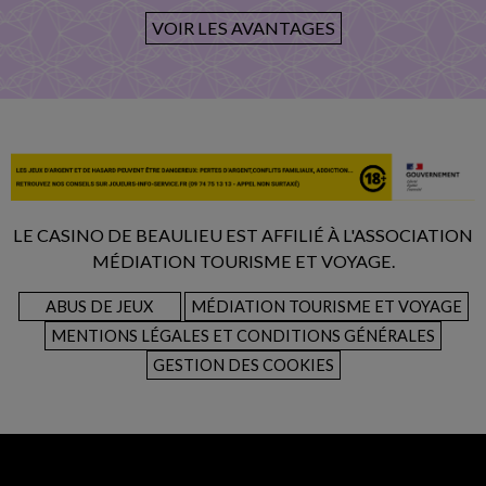
VOIR LES AVANTAGES
LE CASINO DE BEAULIEU EST AFFILIÉ À L'ASSOCIATION
MÉDIATION TOURISME ET VOYAGE.
ABUS DE JEUX
MÉDIATION TOURISME ET VOYAGE
MENTIONS LÉGALES ET CONDITIONS GÉNÉRALES
GESTION DES COOKIES