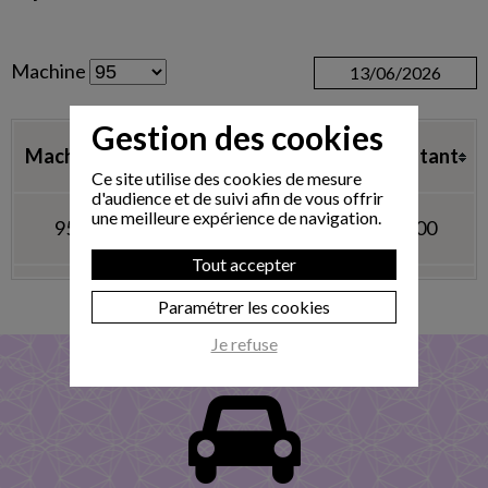
Machine
13/06/2026
Gestion des cookies
Type de
Machine
Date
Montant
paiement
Ce site utilise des cookies de mesure
d'audience et de suivi afin de vous offrir
13/06/2026
une meilleure expérience de navigation.
95
TITO
400
15:28:14
Tout accepter
Paramétrer les cookies
Je refuse