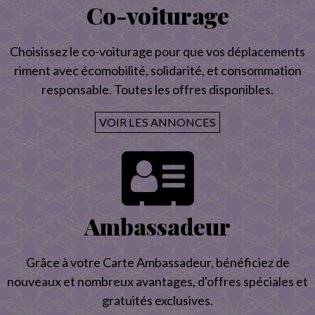
Co-voiturage
Choisissez le co-voiturage pour que vos déplacements
riment avec écomobilité, solidarité, et consommation
responsable. Toutes les offres disponibles.
VOIR LES ANNONCES
Ambassadeur
Grâce à votre Carte Ambassadeur, bénéficiez de
nouveaux et nombreux avantages, d'offres spéciales et
gratuités exclusives.