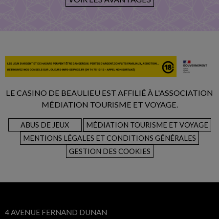
LE CASINO DE BEAULIEU EST AFFILIÉ À L'ASSOCIATION
MÉDIATION TOURISME ET VOYAGE.
ABUS DE JEUX
MÉDIATION TOURISME ET VOYAGE
MENTIONS LÉGALES ET CONDITIONS GÉNÉRALES
GESTION DES COOKIES
4 AVENUE FERNAND DUNAN