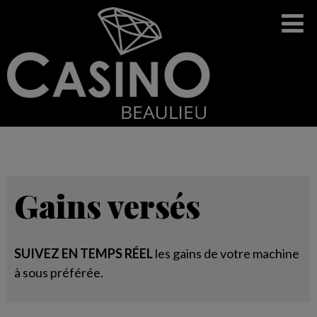
Gains versés
SUIVEZ EN TEMPS RÉEL
les gains de votre machine
à sous préférée.