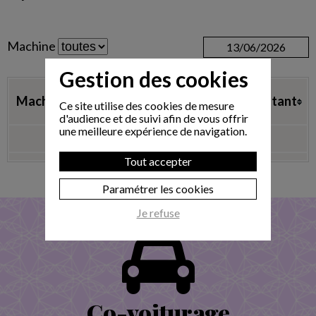
Machine
13/06/2026
Gestion des cookies
Type de
Machine
Date
Montant
Ce site utilise des cookies de mesure
paiement
d'audience et de suivi afin de vous offrir
une meilleure expérience de navigation.
Aucun paiement
Tout accepter
Paramétrer les cookies
Je refuse
Co-voiturage