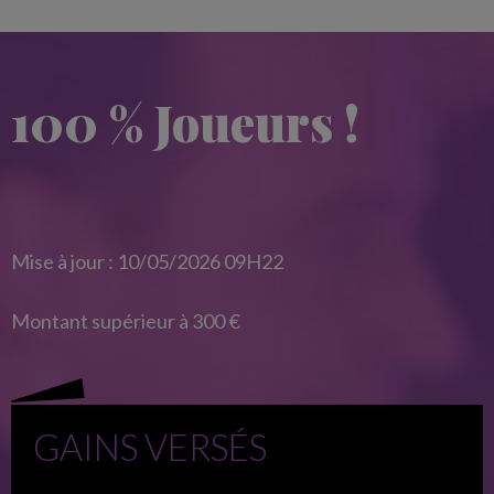
100 % Joueurs !
Mise à jour :
10/05/2026 09H22
Montant supérieur à 300 €
GAINS VERSÉS