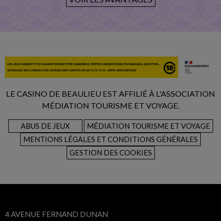
LE CASINO DE BEAULIEU EST AFFILIÉ À L'ASSOCIATION
MÉDIATION TOURISME ET VOYAGE.
ABUS DE JEUX
MÉDIATION TOURISME ET VOYAGE
MENTIONS LÉGALES ET CONDITIONS GÉNÉRALES
GESTION DES COOKIES
4 AVENUE FERNAND DUNAN