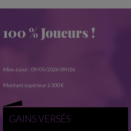
100 % Joueurs !
Mise à jour :
09/05/2026 09H26
Montant supérieur à 300 €
GAINS VERSÉS