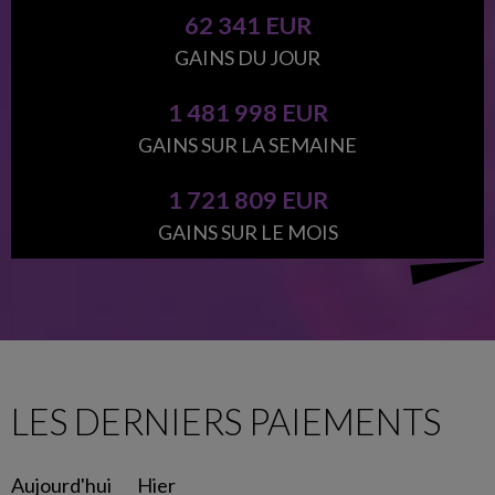
62 341 EUR
GAINS DU JOUR
1 481 998 EUR
GAINS SUR LA SEMAINE
1 721 809 EUR
GAINS SUR LE MOIS
LES DERNIERS PAIEMENTS
Aujourd'hui
Hier