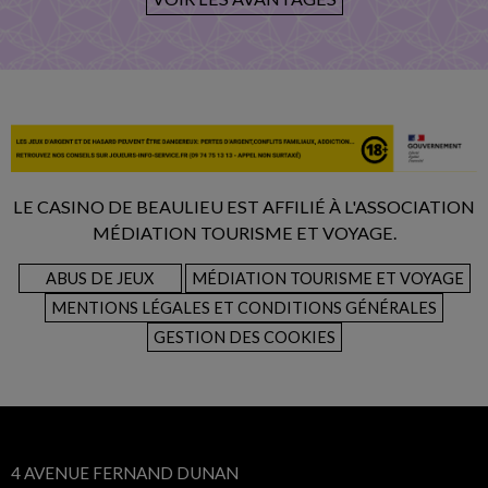
LE CASINO DE BEAULIEU EST AFFILIÉ À L'ASSOCIATION
MÉDIATION TOURISME ET VOYAGE.
ABUS DE JEUX
MÉDIATION TOURISME ET VOYAGE
MENTIONS LÉGALES ET CONDITIONS GÉNÉRALES
GESTION DES COOKIES
4 AVENUE FERNAND DUNAN