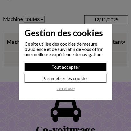
Machine
12/11/2025
Gestion des cookies
Type de
Machine
Date
Montant
Ce site utilise des cookies de mesure
paiement
d'audience et de suivi afin de vous offrir
une meilleure expérience de navigation.
Aucun paiement
Tout accepter
Paramétrer les cookies
Je refuse
Co-voiturage