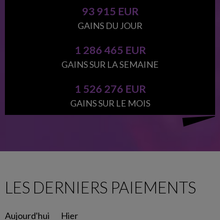
93 915 EUR
GAINS DU JOUR
1 286 465 EUR
GAINS SUR LA SEMAINE
1 526 276 EUR
GAINS SUR LE MOIS
LES DERNIERS PAIEMENTS
Aujourd'hui
Hier