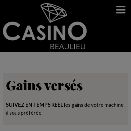
Gains versés
SUIVEZ EN TEMPS RÉEL
les gains de votre machine
à sous préférée.