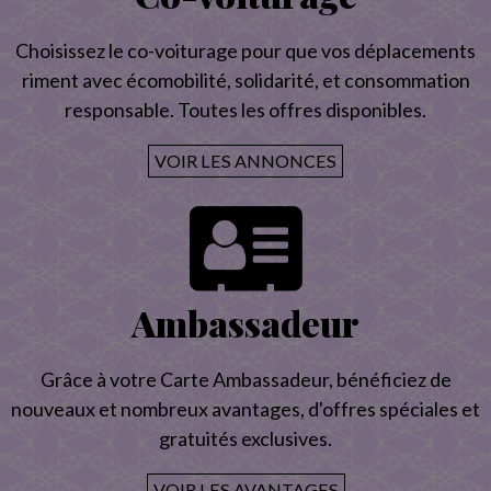
Choisissez le co-voiturage pour que vos déplacements
riment avec écomobilité, solidarité, et consommation
responsable. Toutes les offres disponibles.
VOIR LES ANNONCES
Ambassadeur
Grâce à votre Carte Ambassadeur, bénéficiez de
nouveaux et nombreux avantages, d'offres spéciales et
gratuités exclusives.
VOIR LES AVANTAGES