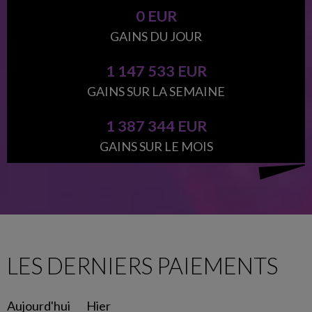
0 EUR
GAINS DU JOUR
1 147 533 EUR
GAINS SUR LA SEMAINE
1 387 344 EUR
GAINS SUR LE MOIS
LES DERNIERS PAIEMENTS
Aujourd'hui
Hier