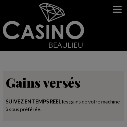
Gains versés
SUIVEZ EN TEMPS RÉEL
les gains de votre machine
à sous préférée.