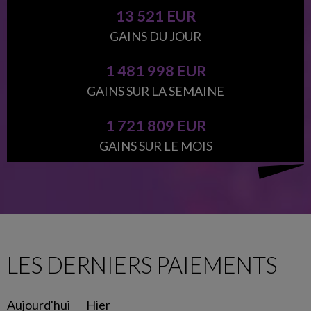
13 521 EUR
GAINS DU JOUR
1 481 998 EUR
GAINS SUR LA SEMAINE
1 721 809 EUR
GAINS SUR LE MOIS
LES DERNIERS PAIEMENTS
Aujourd'hui
Hier