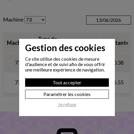
Machine
13/06/2026
Type de
Machine
Date
Montant
Gestion des cookies
paiement
13/06/2026
Ce site utilise des cookies de mesure
73
TITO
870.38
d'audience et de suivi afin de vous offrir
16:03:50
une meilleure expérience de navigation.
13/06/2026
73
TITO
706.55
Tout accepter
16:08:39
Paramétrer les cookies
Je refuse