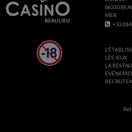
06310 BEA
MER
+33 (0)4
L'ÉTABLI
LES JEUX
LA RESTA
EVÉNEMEN
RECRUTE
Ret