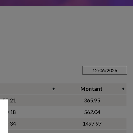
12/06/2026
Montant
1:57:21
365.95
2:20:18
562.04
2:42:34
1497.97