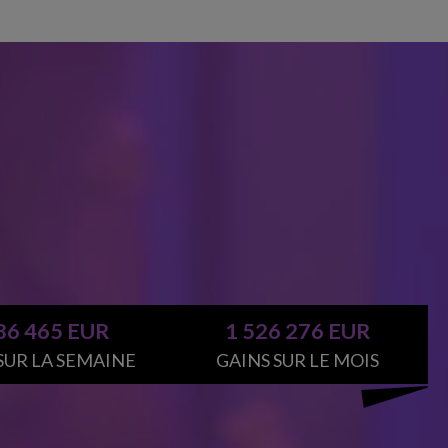
86 465 EUR
1 526 276 EUR
SUR LA SEMAINE
GAINS SUR LE MOIS