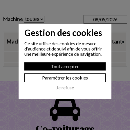
Machine
08/05/2026
Gestion des cookies
Type de
Machine
Date
Montant
Ce site utilise des cookies de mesure
paiement
d'audience et de suivi afin de vous offrir
une meilleure expérience de navigation.
Aucun paiement
Tout accepter
Paramétrer les cookies
Je refuse
Co-voiturage