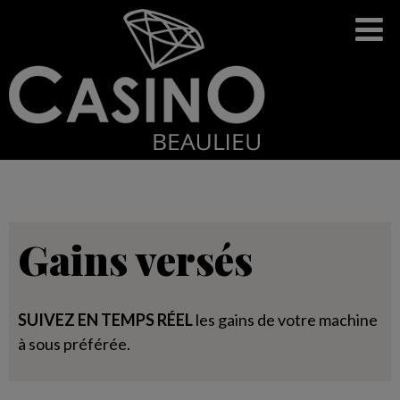
Gains versés
SUIVEZ EN TEMPS RÉEL
les gains de votre machine
à sous préférée.