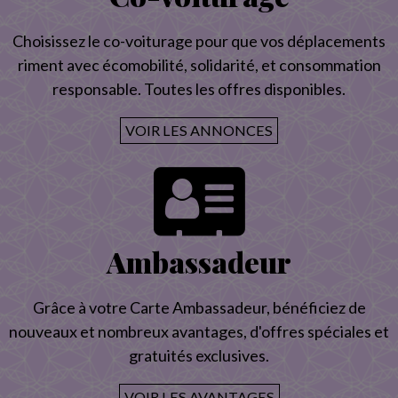
Choisissez le co-voiturage pour que vos déplacements
riment avec écomobilité, solidarité, et consommation
responsable. Toutes les offres disponibles.
VOIR LES ANNONCES
Ambassadeur
Grâce à votre Carte Ambassadeur, bénéficiez de
nouveaux et nombreux avantages, d'offres spéciales et
gratuités exclusives.
VOIR LES AVANTAGES