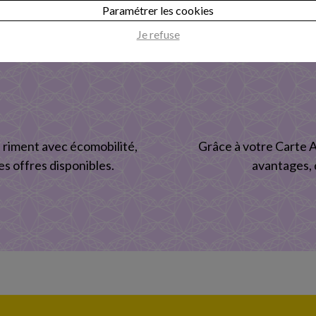
Paramétrer les cookies
Je refuse
 riment avec écomobilité,
Grâce à votre Carte 
s offres disponibles.
avantages, d