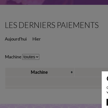
LES DERNIERS PAIEMENTS
Aujourd'hui
Hier
Machine
Machine