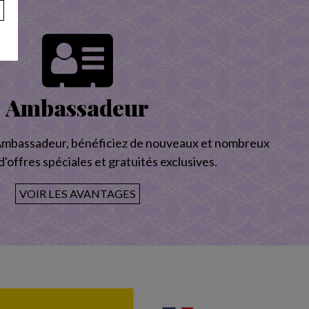
Ambassadeur
Ambassadeur, bénéficiez de nouveaux et nombreux
'offres spéciales et gratuités exclusives.
VOIR LES AVANTAGES