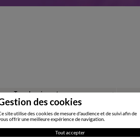
Type de paiement
Gestion des cookies
Aucun paiement
Ce site utilise des cookies de mesure d'audience et de suivi afin de
vous offrir une meilleure expérience de navigation.
Tout accepter