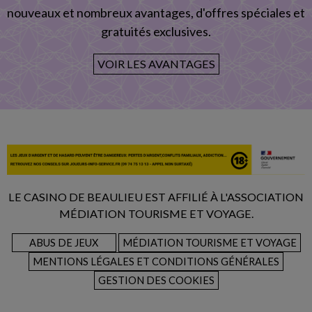
nouveaux et nombreux avantages, d'offres spéciales et
gratuités exclusives.
VOIR LES AVANTAGES
LE CASINO DE BEAULIEU EST AFFILIÉ À L'ASSOCIATION
MÉDIATION TOURISME ET VOYAGE.
ABUS DE JEUX
MÉDIATION TOURISME ET VOYAGE
MENTIONS LÉGALES ET CONDITIONS GÉNÉRALES
GESTION DES COOKIES