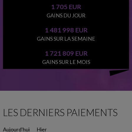
1 705 EUR
GAINS DU JOUR
1 481 998 EUR
GAINS SUR LA SEMAINE
1 721 809 EUR
GAINS SUR LE MOIS
LES DERNIERS PAIEMENTS
Aujourd'hui
Hier