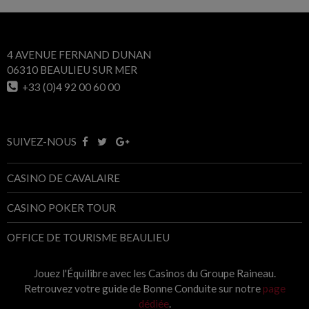
4 AVENUE FERNAND DUNAN
06310 BEAULIEU SUR MER
+33 (0)4 92 00 60 00
SUIVEZ-NOUS
CASINO DE CAVALAIRE
CASINO POKER TOUR
OFFICE DE TOURISME BEAULIEU
Jouez l'Équilibre avec les Casinos du Groupe Raineau.
Retrouvez votre guide de Bonne Conduite sur notre
page
dédiée
.