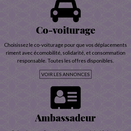
Co-voiturage
Choisissez le co-voiturage pour que vos déplacements
riment avec écomobilité, solidarité, et consommation
responsable. Toutes les offres disponibles.
VOIR LES ANNONCES
Ambassadeur