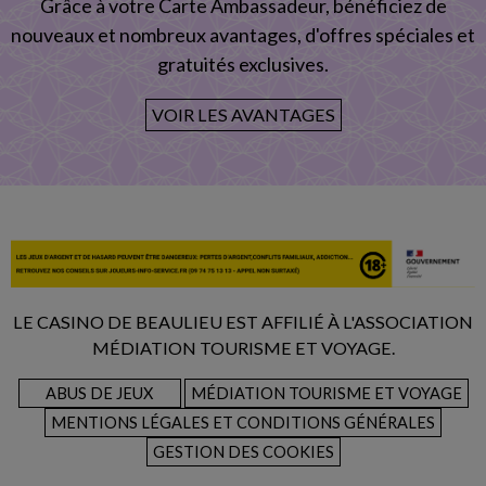
Grâce à votre Carte Ambassadeur, bénéficiez de
nouveaux et nombreux avantages, d'offres spéciales et
gratuités exclusives.
VOIR LES AVANTAGES
LE CASINO DE BEAULIEU EST AFFILIÉ À L'ASSOCIATION
MÉDIATION TOURISME ET VOYAGE.
ABUS DE JEUX
MÉDIATION TOURISME ET VOYAGE
MENTIONS LÉGALES ET CONDITIONS GÉNÉRALES
GESTION DES COOKIES