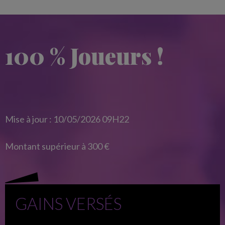
100 % Joueurs !
Mise à jour :
10/05/2026 09H22
Montant supérieur à 300 €
GAINS VERSÉS