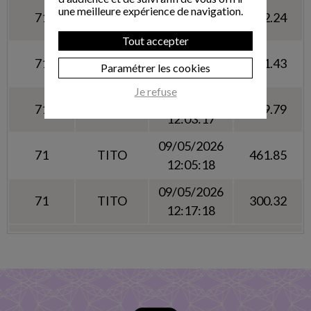
09/05/2026
une meilleure expérience de navigation.
71
TITO
442.24
11:42:30
Tout accepter
09/05/2026
71
TITO
451.43
Paramétrer les cookies
11:53:39
Je refuse
09/05/2026
71
TITO
449.79
12:03:17
09/05/2026
71
TITO
461.85
12:05:18
09/05/2026
71
TITO
300.32
12:17:18