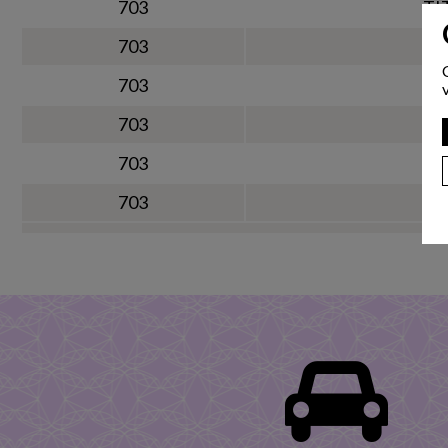
703
TI
703
TI
703
TI
703
TI
703
TI
703
TI