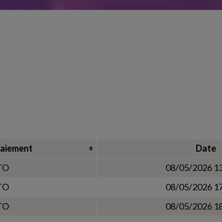
paiement
Date
TO
08/05/2026 1
TO
08/05/2026 1
TO
08/05/2026 1