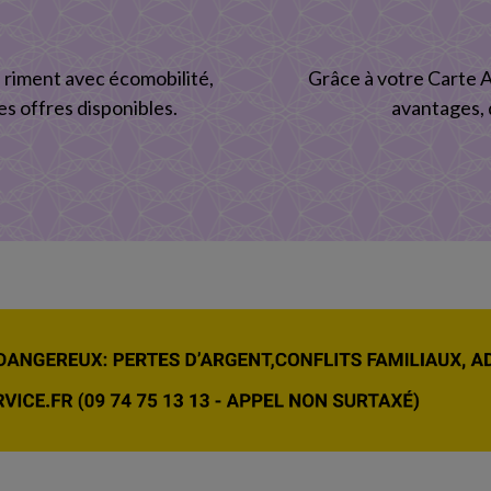
 riment avec écomobilité,
Grâce à votre Carte 
s offres disponibles.
avantages, d