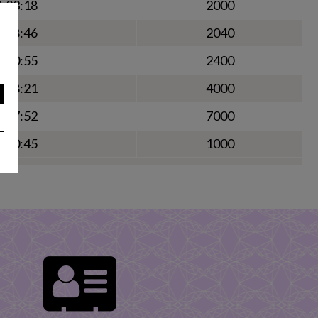
8:23:18
2000
8:28:46
2040
0:10:55
2400
0:38:21
4000
0:47:52
7000
0:40:45
1000