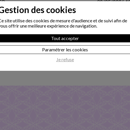
TO
08/05/2026 1
Gestion des cookies
TO
08/05/2026 1
Ce site utilise des cookies de mesure d'audience et de suivi afin de
TO
08/05/2026 2
vous offrir une meilleure expérience de navigation.
TO
08/05/2026 2
Tout accepter
TO
08/05/2026 2
Paramétrer les cookies
TO
09/05/2026 0
Je refuse