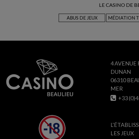
LE CASINO DE B
ABUS DE JEUX
MÉDIATION T
4 AVENUE
DUNAN
06310 BEA
MER
+33 (0)4
L'ÉTABLI
LES JEUX