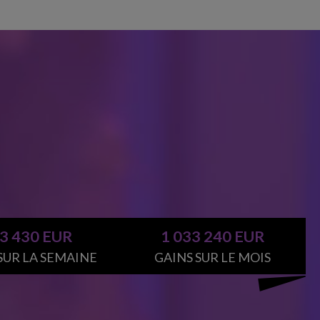
3 430 EUR
1 033 240 EUR
SUR LA SEMAINE
GAINS SUR LE MOIS