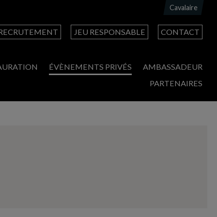
Cavalaire
RECRUTEMENT
JEU RESPONSABLE
CONTACT
AURATION
ÉVÈNEMENTS PRIVÉS
AMBASSADEUR
PARTENAIRES