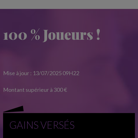
100 % Joueurs !
Mise à jour :
13/07/2025 09H22
Montant supérieur à 300 €
GAINS VERSÉS