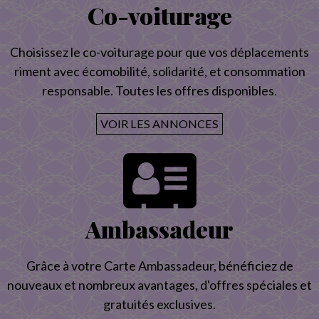
Co-voiturage
Choisissez le co-voiturage pour que vos déplacements
riment avec écomobilité, solidarité, et consommation
responsable. Toutes les offres disponibles.
VOIR LES ANNONCES
Ambassadeur
Grâce à votre Carte Ambassadeur, bénéficiez de
nouveaux et nombreux avantages, d'offres spéciales et
gratuités exclusives.