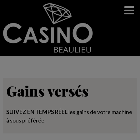
Gains versés
SUIVEZ EN TEMPS RÉEL
les gains de votre machine
à sous préférée.