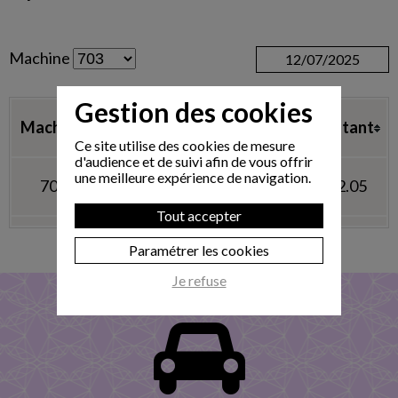
Machine
12/07/2025
Gestion des cookies
Type de
Machine
Date
Montant
paiement
Ce site utilise des cookies de mesure
d'audience et de suivi afin de vous offrir
12/07/2025
une meilleure expérience de navigation.
703
TITO
422.05
23:20:26
Tout accepter
Paramétrer les cookies
Je refuse