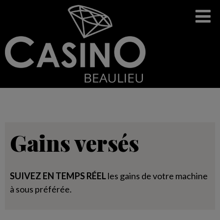
Gains versés
SUIVEZ EN TEMPS RÉEL
les gains de votre machine
à sous préférée.