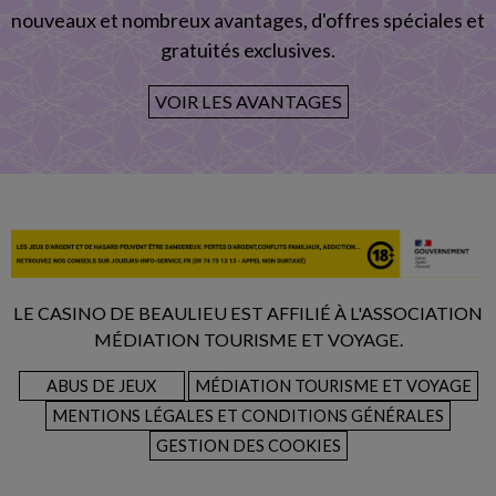
nouveaux et nombreux avantages, d'offres spéciales et
gratuités exclusives.
VOIR LES AVANTAGES
LE CASINO DE BEAULIEU EST AFFILIÉ À L'ASSOCIATION
MÉDIATION TOURISME ET VOYAGE.
ABUS DE JEUX
MÉDIATION TOURISME ET VOYAGE
MENTIONS LÉGALES ET CONDITIONS GÉNÉRALES
GESTION DES COOKIES