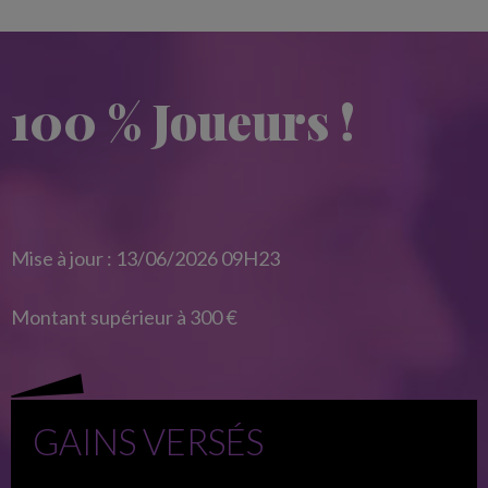
100 % Joueurs !
Mise à jour :
13/06/2026 09H23
Montant supérieur à 300 €
GAINS VERSÉS