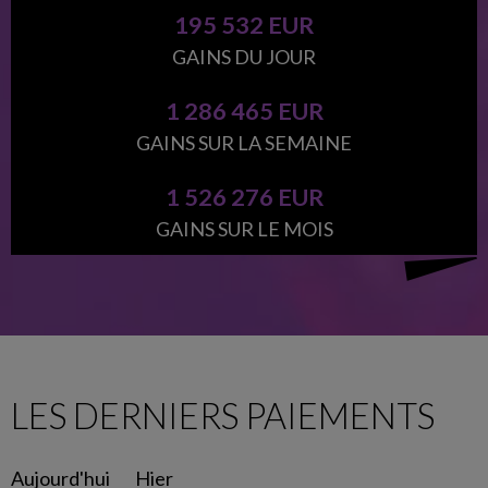
195 532 EUR
GAINS DU JOUR
1 286 465 EUR
GAINS SUR LA SEMAINE
1 526 276 EUR
GAINS SUR LE MOIS
LES DERNIERS PAIEMENTS
Aujourd'hui
Hier