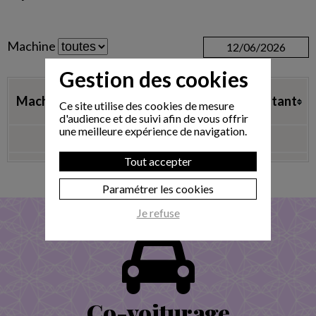
Machine
12/06/2026
Gestion des cookies
Type de
Machine
Date
Montant
Ce site utilise des cookies de mesure
paiement
d'audience et de suivi afin de vous offrir
une meilleure expérience de navigation.
Aucun paiement
Tout accepter
Paramétrer les cookies
Je refuse
Co-voiturage