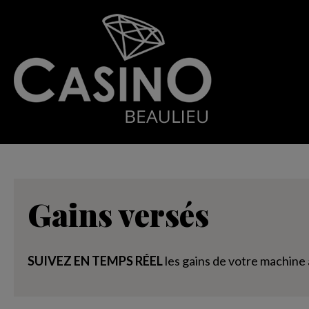
Gains versés
SUIVEZ EN TEMPS RÉEL
les gains de votre machine 