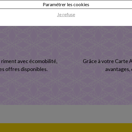
Paramétrer les cookies
Je refuse
 riment avec écomobilité,
Grâce à votre Carte 
s offres disponibles.
avantages, d