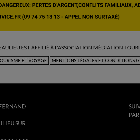
EAULIEU EST AFFILIÉ À L'ASSOCIATION MÉDIATION TOUR
OURISME ET VOYAGE
MENTIONS LÉGALES ET CONDITIONS 
 FERNAND
SUI
PAR
ULIEU SUR