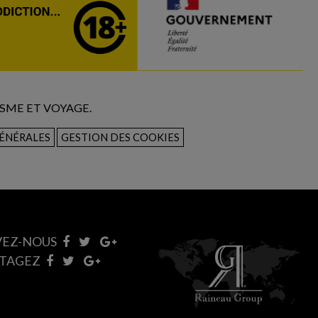
ISME ET VOYAGE.
GÉNÉRALES
GESTION DES COOKIES
VEZ-NOUS
TAGEZ