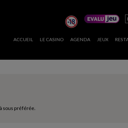
ACCUEIL
LE CASINO
AGENDA
JEUX
REST
à sous préférée.