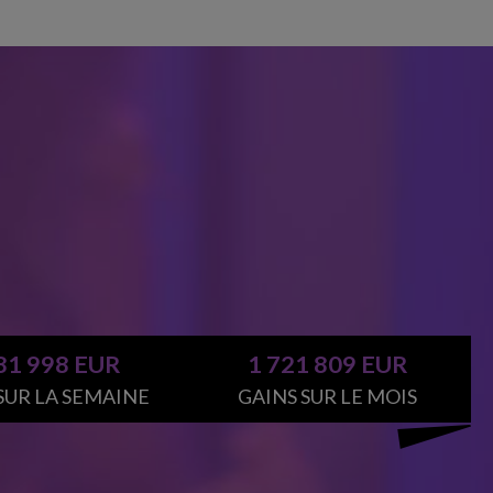
81 998 EUR
1 721 809 EUR
SUR LA SEMAINE
GAINS SUR LE MOIS