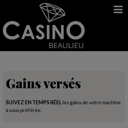
Gains versés
SUIVEZ EN TEMPS RÉEL
les gains de votre machine
à sous préférée.