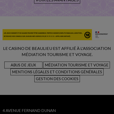
LE CASINO DE BEAULIEU EST AFFILIÉ À L'ASSOCIATION
MÉDIATION TOURISME ET VOYAGE.
ABUS DE JEUX
MÉDIATION TOURISME ET VOYAGE
MENTIONS LÉGALES ET CONDITIONS GÉNÉRALES
GESTION DES COOKIES
4 AVENUE FERNAND DUNAN