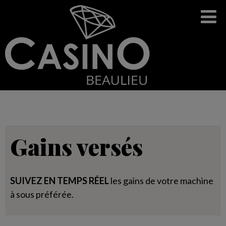
Gains versés
SUIVEZ EN TEMPS RÉEL
les gains de votre machine
à sous préférée.