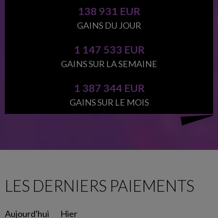
138 931 EUR
GAINS DU JOUR
1 147 533 EUR
GAINS SUR LA SEMAINE
1 387 344 EUR
GAINS SUR LE MOIS
LES DERNIERS PAIEMENTS
Aujourd'hui
Hier