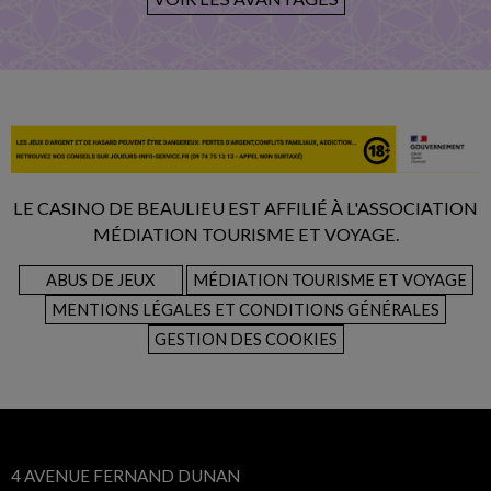
LE CASINO DE BEAULIEU EST AFFILIÉ À L'ASSOCIATION
MÉDIATION TOURISME ET VOYAGE.
ABUS DE JEUX
MÉDIATION TOURISME ET VOYAGE
MENTIONS LÉGALES ET CONDITIONS GÉNÉRALES
GESTION DES COOKIES
4 AVENUE FERNAND DUNAN