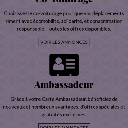
Choisissez le co-voiturage pour que vos déplacements
riment avec écomobilité, solidarité, et consommation
responsable. Toutes les offres disponibles.
VOIR LES ANNONCES
Ambassadeur
Grâce à votre Carte Ambassadeur, bénéficiez de
nouveaux et nombreux avantages, d'offres spéciales et
gratuités exclusives.
VOIR LES AVANTAGES