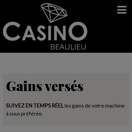
Gains versés
SUIVEZ EN TEMPS RÉEL
les gains de votre machine
à sous préférée.