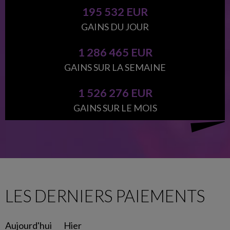
195 532 EUR
GAINS DU JOUR
1 286 465 EUR
GAINS SUR LA SEMAINE
1 526 276 EUR
GAINS SUR LE MOIS
LES DERNIERS PAIEMENTS
Aujourd'hui
Hier