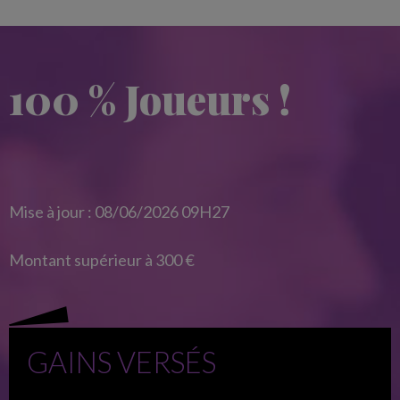
100 % Joueurs !
Mise à jour :
08/06/2026 09H27
Montant supérieur à 300 €
GAINS VERSÉS