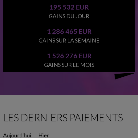
195 532 EUR
GAINS DU JOUR
1 286 465 EUR
GAINS SUR LA SEMAINE
1 526 276 EUR
GAINS SUR LE MOIS
LES DERNIERS PAIEMENTS
Aujourd'hui
Hier