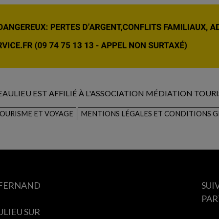
EAULIEU EST AFFILIÉ À L'ASSOCIATION MÉDIATION TOUR
OURISME ET VOYAGE
MENTIONS LÉGALES ET CONDITIONS 
 FERNAND
SUI
PAR
ULIEU SUR