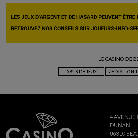
LE CASINO DE B
ABUS DE JEUX
MÉDIATION T
4 AVENUE
DUNAN
06310 BEA