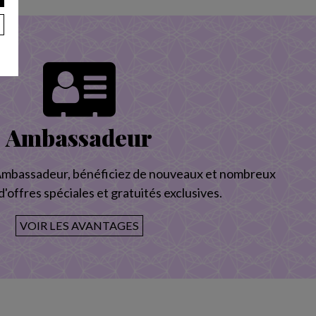
Ambassadeur
Ambassadeur, bénéficiez de nouveaux et nombreux
'offres spéciales et gratuités exclusives.
VOIR LES AVANTAGES