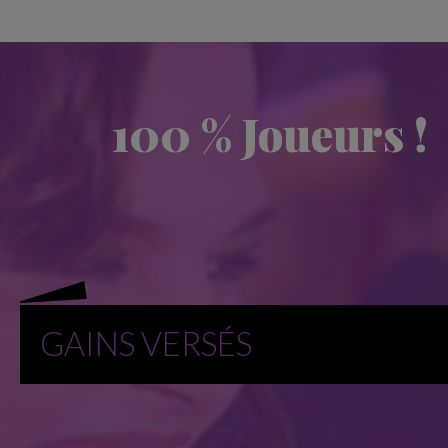
100 % Joueurs !
GAINS VERSÉS