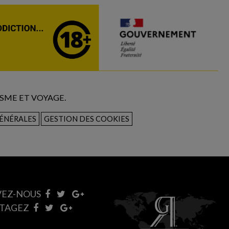
ISME ET VOYAGE.
GÉNÉRALES
GESTION DES COOKIES
VEZ-NOUS
TAGEZ