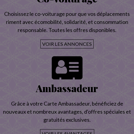
Choisissez le co-voiturage pour que vos déplacements
riment avec écomobilité, solidarité, et consommation
responsable. Toutes les offres disponibles.
VOIR LES ANNONCES
Ambassadeur
Grâce à votre Carte Ambassadeur, bénéficiez de
nouveaux et nombreux avantages, d'offres spéciales et
gratuités exclusives.
VOIR LES AVANTAGES