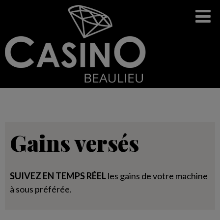
Gains versés
SUIVEZ EN TEMPS RÉEL
les gains de votre machine
à sous préférée.