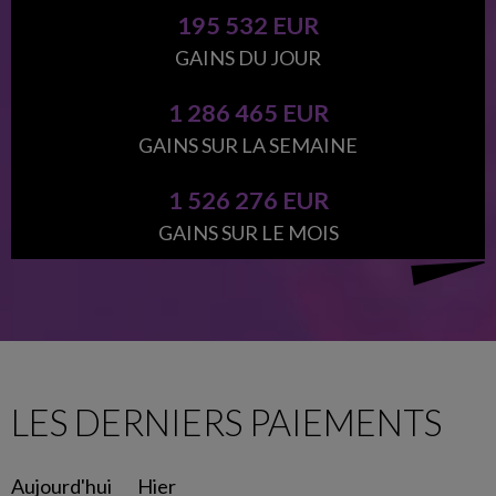
195 532 EUR
GAINS DU JOUR
1 286 465 EUR
GAINS SUR LA SEMAINE
1 526 276 EUR
GAINS SUR LE MOIS
LES DERNIERS PAIEMENTS
Aujourd'hui
Hier