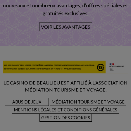
nouveaux et nombreux avantages, d'offres spéciales et
gratuités exclusives.
VOIR LES AVANTAGES
LE CASINO DE BEAULIEU EST AFFILIÉ À L'ASSOCIATION
MÉDIATION TOURISME ET VOYAGE.
ABUS DE JEUX
MÉDIATION TOURISME ET VOYAGE
MENTIONS LÉGALES ET CONDITIONS GÉNÉRALES
GESTION DES COOKIES