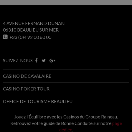
4 AVENUE FERNAND DUNAN
06310 BEAULIEU SUR MER
+33 (0)4 92 00 60 00
SUIVEZ-NOUS
CASINO DE CAVALAIRE
CASINO POKER TOUR
OFFICE DE TOURISME BEAULIEU
Jouez l'Équilibre avec les Casinos du Groupe Raineau.
Retrouvez votre guide de Bonne Conduite sur notre
page
dédiée
.