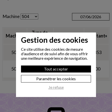
Machine
07/06/2026
Type de
Machine
Date
Montant
Gestion des cookies
paiement
07/06/2026
Ce site utilise des cookies de mesure
504
TITO
1353
d'audience et de suivi afin de vous offrir
17:21:49
une meilleure expérience de navigation.
07/06/2026
504
TITO
800
Tout accepter
17:37:21
Paramétrer les cookies
Je refuse