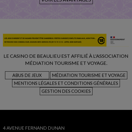
LE CASINO DE BEAULIEU EST AFFILIÉ À L'ASSOCIATION
MÉDIATION TOURISME ET VOYAGE.
ABUS DE JEUX
MÉDIATION TOURISME ET VOYAGE
MENTIONS LÉGALES ET CONDITIONS GÉNÉRALES
GESTION DES COOKIES
4 AVENUE FERNAND DUNAN