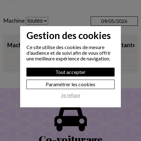
Machine
09/05/2026
Gestion des cookies
Type de
Machine
Date
Montant
Ce site utilise des cookies de mesure
paiement
d'audience et de suivi afin de vous offrir
une meilleure expérience de navigation.
Aucun paiement
Tout accepter
Paramétrer les cookies
Je refuse
Co-voiturage