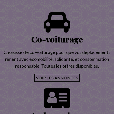
Co-voiturage
Choisissez le co-voiturage pour que vos déplacements
riment avec écomobilité, solidarité, et consommation
responsable. Toutes les offres disponibles.
VOIR LES ANNONCES