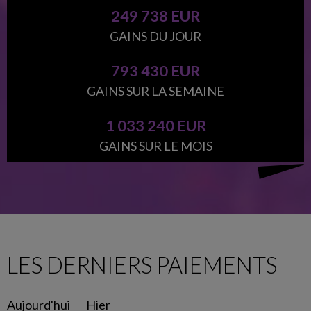
249 738 EUR
GAINS DU JOUR
793 430 EUR
GAINS SUR LA SEMAINE
1 033 240 EUR
GAINS SUR LE MOIS
LES DERNIERS PAIEMENTS
Aujourd'hui
Hier