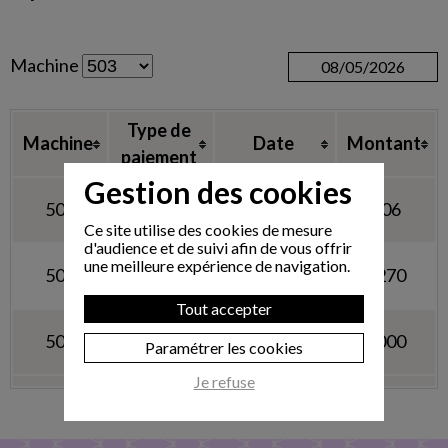
Machine
08/05/2026
Type de
Machine
Date
Montant
paiement
Gestion des cookies
08/05/2026
503
TITO
406
14:18:40
Ce site utilise des cookies de mesure
d'audience et de suivi afin de vous offrir
08/05/2026
une meilleure expérience de navigation.
503
TITO
1270
14:43:39
Tout accepter
08/05/2026
503
TITO
5000
Paramétrer les cookies
18:44:03
Je refuse