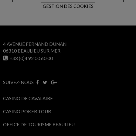
GESTION DES COOKIES
4 AVENUE FERNAND DUNAN
06310 BEAULIEU SUR MER
+33 (0)4 92 00 60 00
SUIVEZ-NOUS
CASINO DE CAVALAIRE
CASINO POKER TOUR
OFFICE DE TOURISME BEAULIEU