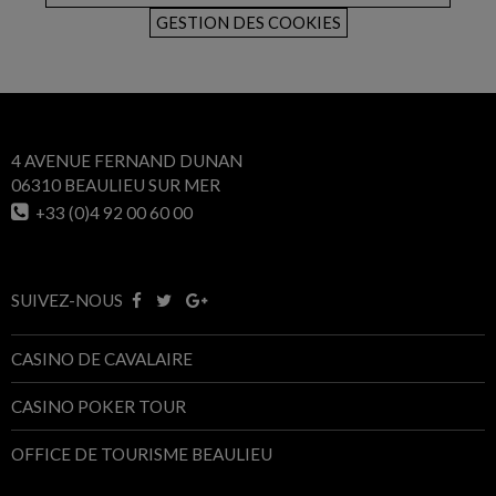
GESTION DES COOKIES
4 AVENUE FERNAND DUNAN
06310 BEAULIEU SUR MER
+33 (0)4 92 00 60 00
SUIVEZ-NOUS
CASINO DE CAVALAIRE
CASINO POKER TOUR
OFFICE DE TOURISME BEAULIEU