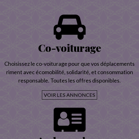
Co-voiturage
Choisissez le co-voiturage pour que vos déplacements
riment avec écomobilité, solidarité, et consommation
responsable. Toutes les offres disponibles.
VOIR LES ANNONCES