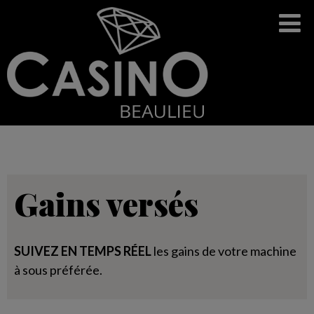
Gains versés
SUIVEZ EN TEMPS RÉEL
les gains de votre machine
à sous préférée.