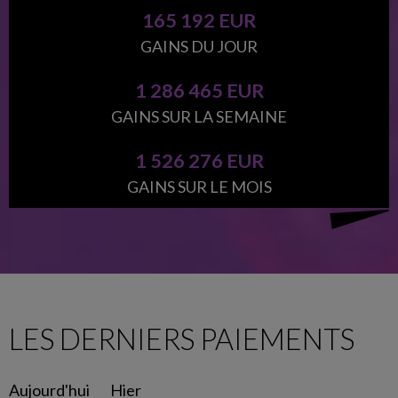
165 192 EUR
GAINS DU JOUR
1 286 465 EUR
GAINS SUR LA SEMAINE
1 526 276 EUR
GAINS SUR LE MOIS
LES DERNIERS PAIEMENTS
Aujourd'hui
Hier