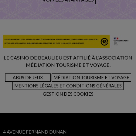
LE CASINO DE BEAULIEU EST AFFILIÉ À L'ASSOCIATION
MÉDIATION TOURISME ET VOYAGE.
ABUS DE JEUX
MÉDIATION TOURISME ET VOYAGE
MENTIONS LÉGALES ET CONDITIONS GÉNÉRALES
GESTION DES COOKIES
4 AVENUE FERNAND DUNAN