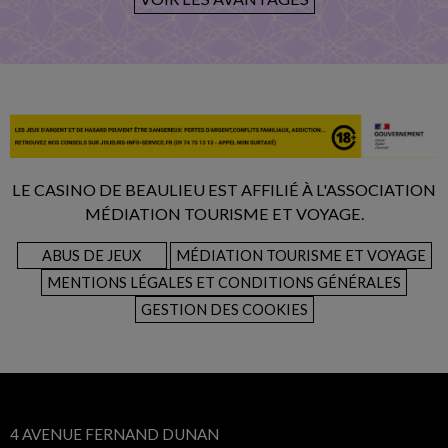
LE CASINO DE BEAULIEU EST AFFILIÉ À L'ASSOCIATION
MÉDIATION TOURISME ET VOYAGE.
ABUS DE JEUX
MÉDIATION TOURISME ET VOYAGE
MENTIONS LÉGALES ET CONDITIONS GÉNÉRALES
GESTION DES COOKIES
4 AVENUE FERNAND DUNAN