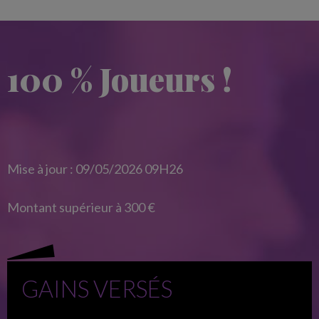
100 % Joueurs !
Mise à jour :
09/05/2026 09H26
Montant supérieur à 300 €
GAINS VERSÉS