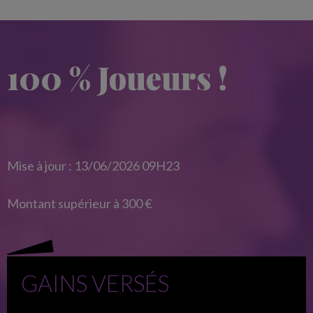
100 % Joueurs !
Mise à jour :
13/06/2026 09H23
Montant supérieur à 300 €
GAINS VERSÉS