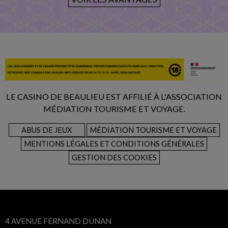
LE CASINO DE BEAULIEU EST AFFILIÉ À L'ASSOCIATION
MÉDIATION TOURISME ET VOYAGE.
ABUS DE JEUX
MÉDIATION TOURISME ET VOYAGE
MENTIONS LÉGALES ET CONDITIONS GÉNÉRALES
GESTION DES COOKIES
4 AVENUE FERNAND DUNAN