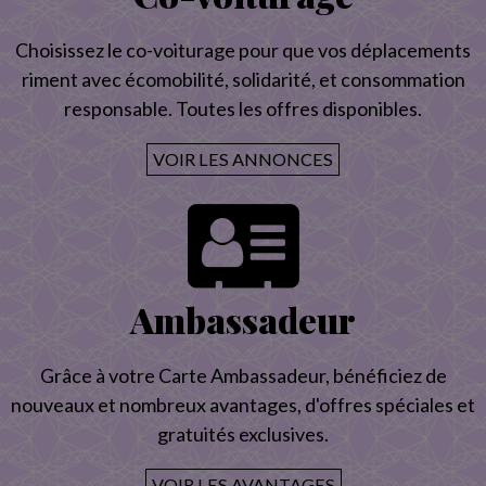
Choisissez le co-voiturage pour que vos déplacements
riment avec écomobilité, solidarité, et consommation
responsable. Toutes les offres disponibles.
VOIR LES ANNONCES
Ambassadeur
Grâce à votre Carte Ambassadeur, bénéficiez de
nouveaux et nombreux avantages, d'offres spéciales et
gratuités exclusives.
VOIR LES AVANTAGES