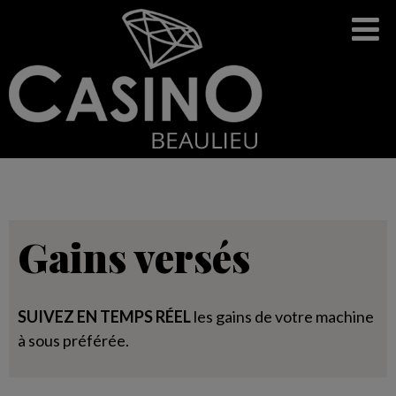
Gains versés
SUIVEZ EN TEMPS RÉEL
les gains de votre machine
à sous préférée.