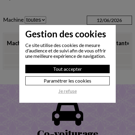
Machine
12/06/2026
Gestion des cookies
Type de
Machine
Date
Montant
Ce site utilise des cookies de mesure
paiement
d'audience et de suivi afin de vous offrir
une meilleure expérience de navigation.
Aucun paiement
Tout accepter
Paramétrer les cookies
Je refuse
Co-voiturage