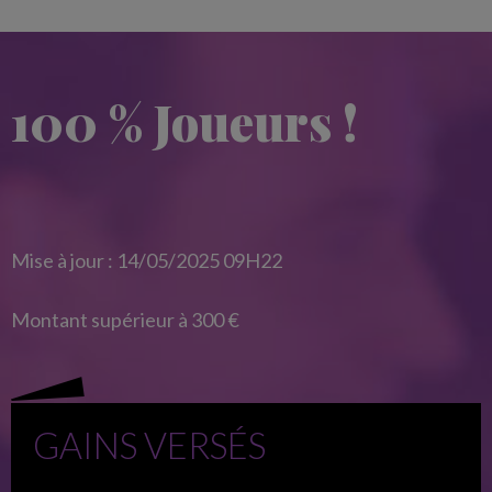
100 % Joueurs !
Mise à jour :
14/05/2025 09H22
Montant supérieur à 300 €
GAINS VERSÉS