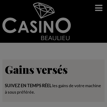
Gains versés
SUIVEZ EN TEMPS RÉEL
les gains de votre machine
à sous préférée.