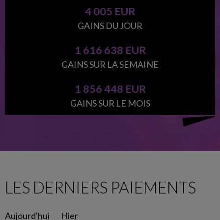
4 005 EUR
GAINS DU JOUR
1 616 638 EUR
GAINS SUR LA SEMAINE
1 856 448 EUR
GAINS SUR LE MOIS
LES DERNIERS PAIEMENTS
Aujourd'hui
Hier