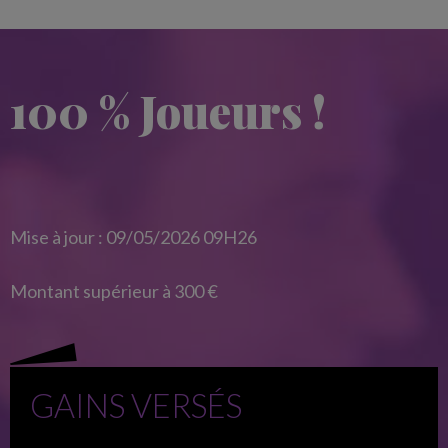
100 % Joueurs !
Mise à jour :
09/05/2026 09H26
Montant supérieur à 300 €
GAINS VERSÉS