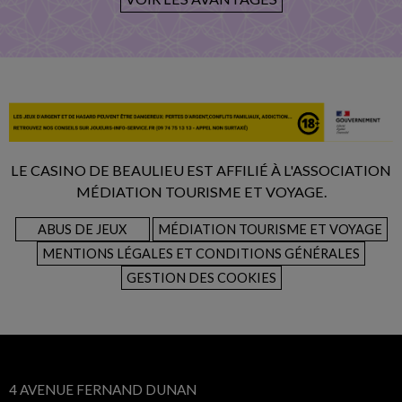
LE CASINO DE BEAULIEU EST AFFILIÉ À L'ASSOCIATION
MÉDIATION TOURISME ET VOYAGE.
ABUS DE JEUX
MÉDIATION TOURISME ET VOYAGE
MENTIONS LÉGALES ET CONDITIONS GÉNÉRALES
GESTION DES COOKIES
4 AVENUE FERNAND DUNAN