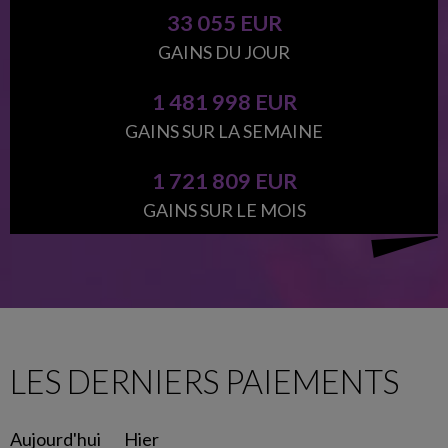
33 055 EUR
GAINS DU JOUR
1 481 998 EUR
GAINS SUR LA SEMAINE
1 721 809 EUR
GAINS SUR LE MOIS
LES DERNIERS PAIEMENTS
Aujourd'hui
Hier