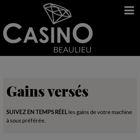
Gains versés
SUIVEZ EN TEMPS RÉEL
les gains de votre machine
à sous préférée.