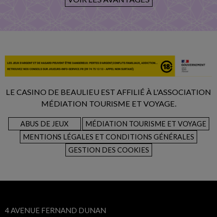
LE CASINO DE BEAULIEU EST AFFILIÉ À L'ASSOCIATION
MÉDIATION TOURISME ET VOYAGE.
ABUS DE JEUX
MÉDIATION TOURISME ET VOYAGE
MENTIONS LÉGALES ET CONDITIONS GÉNÉRALES
GESTION DES COOKIES
4 AVENUE FERNAND DUNAN