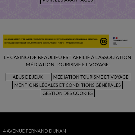
LE CASINO DE BEAULIEU EST AFFILIÉ À L'ASSOCIATION
MÉDIATION TOURISME ET VOYAGE.
ABUS DE JEUX
MÉDIATION TOURISME ET VOYAGE
MENTIONS LÉGALES ET CONDITIONS GÉNÉRALES
GESTION DES COOKIES
4 AVENUE FERNAND DUNAN