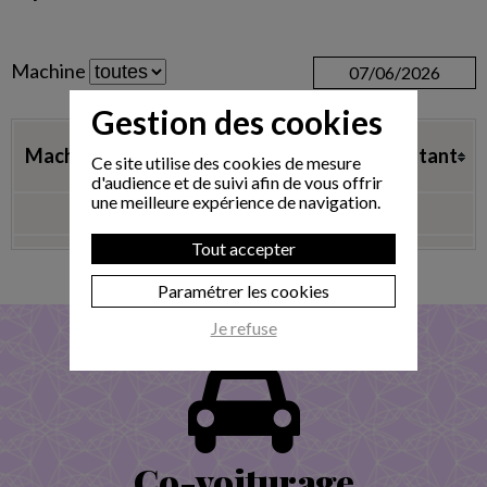
Machine
07/06/2026
Gestion des cookies
Type de
Machine
Date
Montant
Ce site utilise des cookies de mesure
paiement
d'audience et de suivi afin de vous offrir
une meilleure expérience de navigation.
Aucun paiement
Tout accepter
Paramétrer les cookies
Je refuse
Co-voiturage