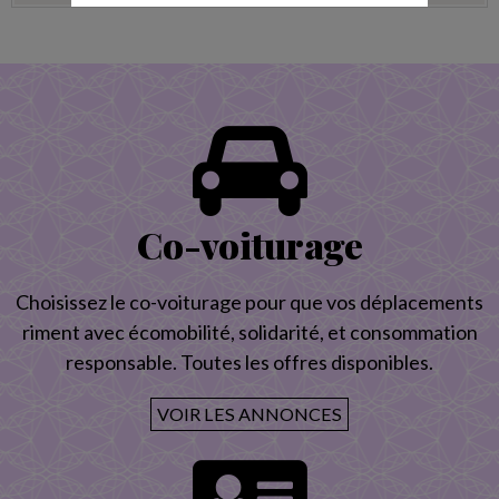
Co-voiturage
Choisissez le co-voiturage pour que vos déplacements
riment avec écomobilité, solidarité, et consommation
responsable. Toutes les offres disponibles.
VOIR LES ANNONCES