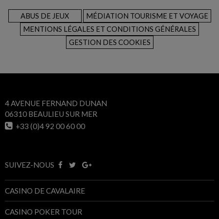
ABUS DE JEUX
MÉDIATION TOURISME ET VOYAGE
MENTIONS LÉGALES ET CONDITIONS GÉNÉRALES
GESTION DES COOKIES
4 AVENUE FERNAND DUNAN
06310 BEAULIEU SUR MER
+33 (0)4 92 00 60 00
SUIVEZ-NOUS
CASINO DE CAVALAIRE
CASINO POKER TOUR