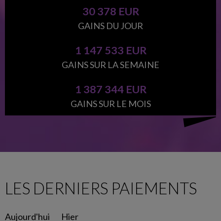
30 378 EUR
GAINS DU JOUR
1 147 533 EUR
GAINS SUR LA SEMAINE
1 387 344 EUR
GAINS SUR LE MOIS
LES DERNIERS PAIEMENTS
Aujourd'hui
Hier