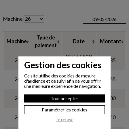
Machine
09/05/2026
Type de
Machine
Date
Montant
paiement
09/05/2026
26
TITO
435
Gestion des cookies
16:26:04
09/05/2026
Ce site utilise des cookies de mesure
26
TITO
465
d'audience et de suivi afin de vous offrir
16:39:09
une meilleure expérience de navigation.
09/05/2026
26
TITO
300
Tout accepter
16:54:39
Paramétrer les cookies
09/05/2026
26
TITO
340
Je refuse
17:12:43