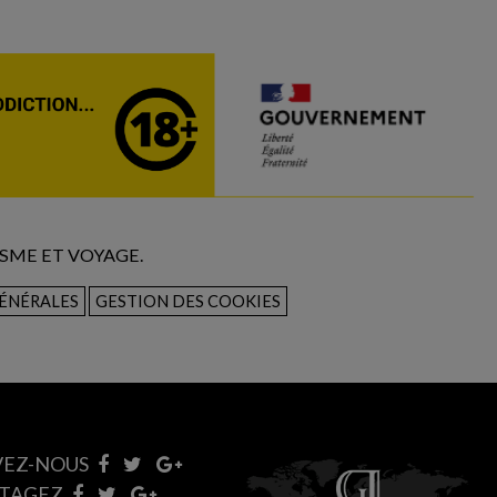
ISME ET VOYAGE.
GÉNÉRALES
GESTION DES COOKIES
VEZ-NOUS
TAGEZ