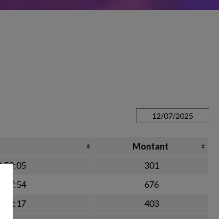
12/07/2025
Montant
3:59:05
301
6:37:54
676
0:22:17
403