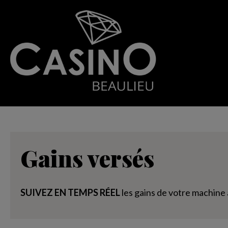
Gains versés
SUIVEZ EN TEMPS RÉEL
les gains de votre machine 