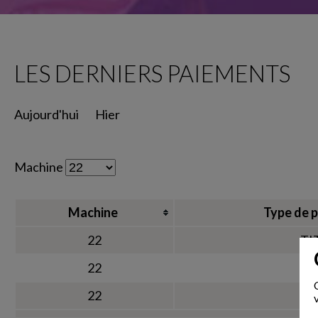
LES DERNIERS PAIEMENTS
Aujourd'hui
Hier
Machine
Machine
Type de 
22
TI
22
TI
22
TI