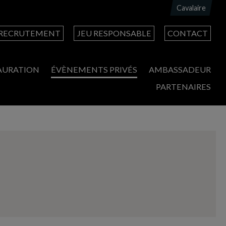
Cavalaire
RECRUTEMENT
JEU RESPONSABLE
CONTACT
AURATION
ÉVÈNEMENTS PRIVÉS
AMBASSADEUR
PARTENAIRES