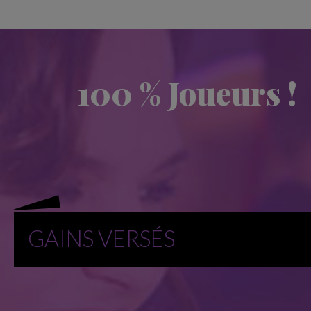
100 % Joueurs !
GAINS VERSÉS