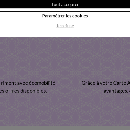
Tout accepter
Paramétrer les cookies
Je refuse
 riment avec écomobilité,
Grâce à votre Carte 
s offres disponibles.
avantages, d