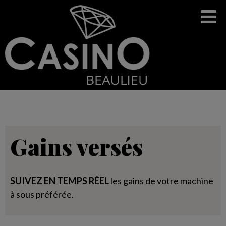
Gains versés
SUIVEZ EN TEMPS RÉEL
les gains de votre machine
à sous préférée.