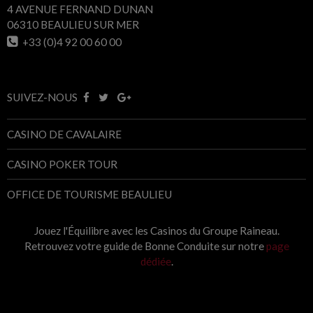
4 AVENUE FERNAND DUNAN
06310 BEAULIEU SUR MER
+33 (0)4 92 00 60 00
SUIVEZ-NOUS
CASINO DE CAVALAIRE
CASINO POKER TOUR
OFFICE DE TOURISME BEAULIEU
Jouez l'Équilibre avec les Casinos du Groupe Raineau.
Retrouvez votre guide de Bonne Conduite sur notre
page
dédiée
.